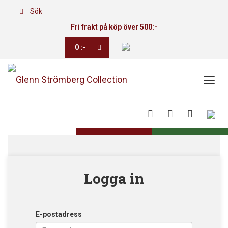
Sök
Fri frakt på köp över 500:-
0
:-
Toggl
navig
Logga in
E-postadress