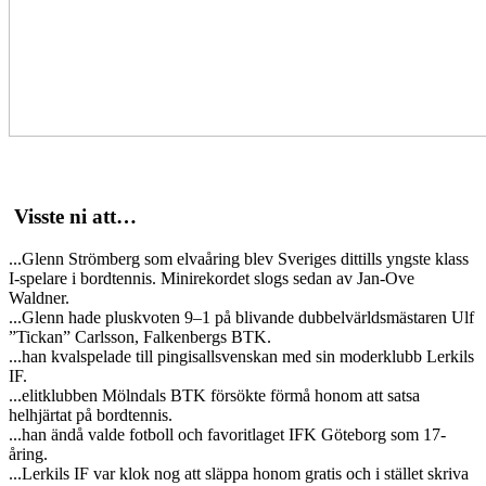
Visste ni att…
...Glenn Strömberg som elvaåring blev Sveriges dittills yngste klass
I-spelare i bordtennis. Minirekordet slogs sedan av Jan-Ove
Waldner.
...Glenn hade pluskvoten 9–1 på blivande dubbelvärldsmästaren Ulf
”Tickan” Carlsson, Falkenbergs BTK.
...han kvalspelade till pingisallsvenskan med sin moderklubb Lerkils
IF.
...elitklubben Mölndals BTK försökte förmå honom att satsa
helhjärtat på bordtennis.
...han ändå valde fotboll och favoritlaget IFK Göteborg som 17-
åring.
...Lerkils IF var klok nog att släppa honom gratis och i stället skriva