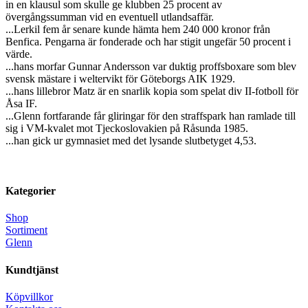
in en klausul som skulle ge klubben 25 procent av
övergångssumman vid en eventuell utlandsaffär.
...Lerkil fem år senare kunde hämta hem 240 000 kronor från
Benfica. Pengarna är fonderade och har stigit ungefär 50 procent i
värde.
...hans morfar Gunnar Andersson var duktig proffsboxare som blev
svensk mästare i weltervikt för Göteborgs AIK 1929.
...hans lillebror Matz är en snarlik kopia som spelat div II-fotboll för
Åsa IF.
...Glenn fortfarande får gliringar för den straffspark han ramlade till
sig i VM-kvalet mot Tjeckoslovakien på Råsunda 1985.
...han gick ur gymnasiet med det lysande slutbetyget 4,53.
Kategorier
Shop
Sortiment
Glenn
Kundtjänst
Köpvillkor